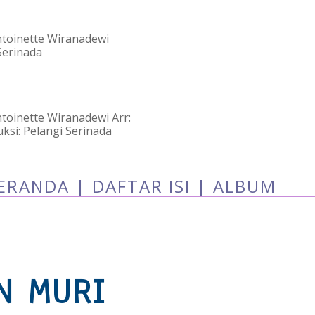
ntoinette Wiranadewi
Serinada
ntoinette Wiranadewi Arr:
si: Pelangi Serinada
ERANDA
|
DAFTAR ISI
|
ALBUM
N MURI