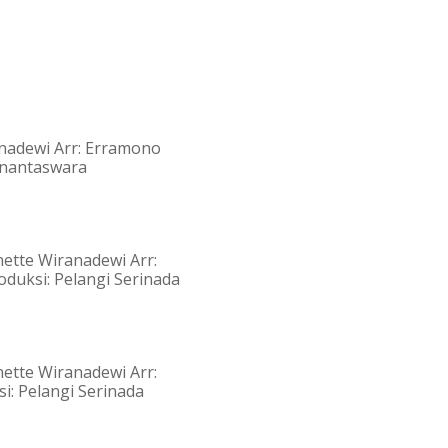
anadewi Arr: Erramono
anantaswara
nette Wiranadewi Arr:
oduksi: Pelangi Serinada
nette Wiranadewi Arr:
i: Pelangi Serinada