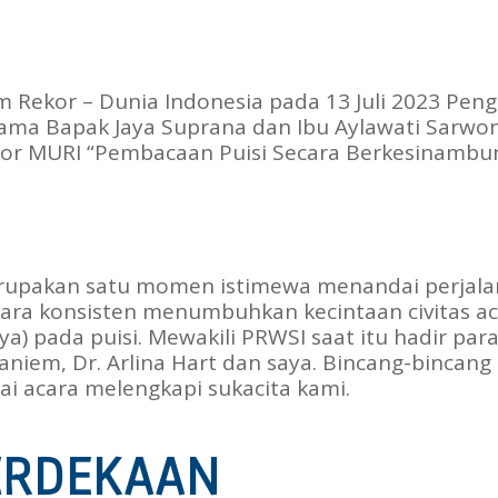
m Rekor – Dunia Indonesia pada 13 Juli 2023 Pen
rsama Bapak Jaya Suprana dan Ibu Aylawati Sarwo
or MURI “Pembacaan Puisi Secara Berkesinambu
upakan satu momen istimewa menandai perjala
cara konsisten menumbuhkan kecintaan civitas ac
a) pada puisi. Mewakili PRWSI saat itu hadir para 
 Ganiem, Dr. Arlina Hart dan saya. Bincang-bincan
i acara melengkapi sukacita kami.
ERDEKAAN