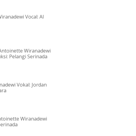
Wiranadewi Vocal: AI
 Antoinette Wiranadewi
ksi: Pelangi Serinada
anadewi Vokal: Jordan
ara
ntoinette Wiranadewi
Serinada