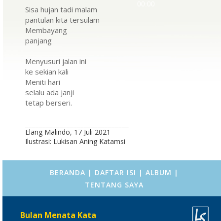
00:00
Player
Sisa hujan tadi malam
pantulan kita tersulam
Membayang
panjang
Menyusuri jalan ini
ke sekian kali
Meniti hari
selalu ada janji
tetap berseri.
______________________________
Elang Malindo, 17 Juli 2021
Ilustrasi: Lukisan Aning Katamsi
BERANDA
|
DAFTAR ISI
|
ALBUM
|
TENTANG SAYA
Bulan Menata Kata