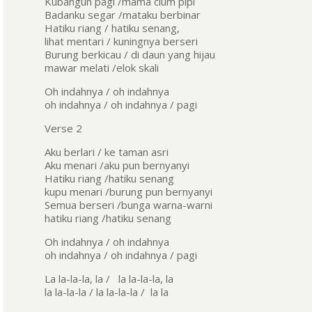
Kubangun pagi /mama cium pipi
Badanku segar /mataku berbinar
Hatiku riang / hatiku senang,
lihat mentari / kuningnya berseri
Burung berkicau / di daun yang hijau
mawar melati /elok skali
Oh indahnya / oh indahnya
oh indahnya / oh indahnya / pagi
Verse 2
Aku berlari / ke taman asri
Aku menari /aku pun bernyanyi
Hatiku riang /hatiku senang
kupu menari /burung pun bernyanyi
Semua berseri /bunga warna-warni
hatiku riang /hatiku senang
Oh indahnya / oh indahnya
oh indahnya / oh indahnya / pagi
La la-la-la, la / la la-la-la, la
la la-la-la / la la-la-la / la la