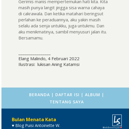
Gerimis manis mempertemukan hati kita. Kita
masih punya langit jingga sisa warna cahaya
di cakrawala. Dan ketika matahari beringsut
perlahan ke peraduannya, aku yakin masih
selalu ada senja untukku, juga untukmu. Dan
aku menikmatinya, sambil menyusuri jalan itu.
Bersamamu.
________________
Elang Malindo, 4 Februari 2022
Ilustrasi: lukisan Aning Katamsi
BERANDA
|
DAFTAR ISI
|
ALBUM
|
TENTANG SAYA
Bulan Menata Kata
♥ Blog Puisi Antoinette W.