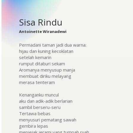
Sisa Rindu
Antoinette Wiranadewi
Permadani taman jadi dua warna:
hijau dan kuning kecoklatan
setelah kemarin
rumput ditaburi sekam
Aromanya menyusup manja
membuat diriku melayang
merasa tenteram
Kenanganku muncul
aku dan adik-adik berlarian
sambil berseru-seru
Tertawa bebas
menyusuri pematang sawah
gembira lepas
menjejak jerami yang tumpah ruah