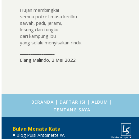
Hujan membingkai
semua potret masa kecilku
sawah, padi, jerami,
lesung dan tungku
dari kampung ibu
yang selalu menyisakan rindu.
________________
Elang Malindo, 2 Mei 2022
BERANDA
|
DAFTAR ISI
|
ALBUM
|
TENTANG SAYA
Bulan Menata Kata
♥ Blog Puisi Antoinette W.