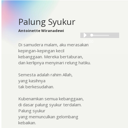
Palung Syukur
Antoinette Wiranadewi
Audio
00:00
Player
Di samudera malam, aku merasakan
kepingan-kepingan kecil
kebanggaan. Mereka bertaburan,
dan kerlipnya menyinari relung hatiku.
Semesta adalah rahim Allah,
yang kasihnya
tak berkesudahan.
Kubenamkan semua kebanggaan,
di dasar palung syukur terdalam.
Palung syukur
yang memunculkan gelombang
kebaikan.