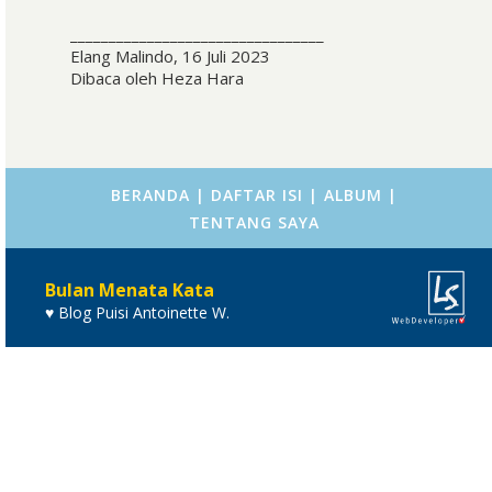
_________________________________
Elang Malindo, 16 Juli 2023
Dibaca oleh Heza Hara
BERANDA
|
DAFTAR ISI
|
ALBUM
|
TENTANG SAYA
Bulan Menata Kata
♥ Blog Puisi Antoinette W.