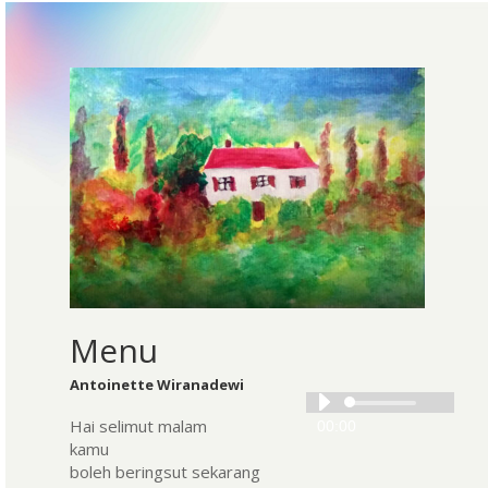
Menu
Antoinette Wiranadewi
Audio
Hai selimut malam
00:00
Player
kamu
boleh beringsut sekarang