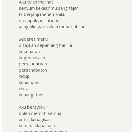
Aku telah melihat
senyum kekasihmu sang fajar
Ia berjanji menemaniku
menapak perjalanan
yang aku yakin akan menakjubkan
Sederet menu
disajikan sepanjang hari ini
kesehatan
kegembiraan
persaudaraan
persahabatan
hidup
kehidupan
cinta
kehangatan
Aku bersyukur
boleh memilih semua
untuk kubagikan
kepada siapa saja
yang mau menerimanya