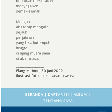
bebatuan berserakan
menyejukkan
semak-semak
Mengalir
aku tetap mengalir
sejauh
perjalanan
yang bisa kutempuh
hingga
di ujung muara sana
di akhir masa.
________________
Elang Malindo, 30 Juni 2022
Ilustrasi: foto koleksi anantaswara
BERANDA
|
DAFTAR ISI
|
ALBUM
|
TENTANG SAYA