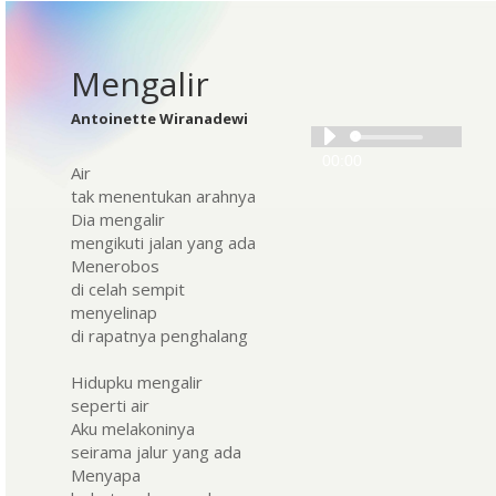
Mengalir
Antoinette Wiranadewi
Audio
00:00
Player
Air
tak menentukan arahnya
Dia mengalir
mengikuti jalan yang ada
Menerobos
di celah sempit
menyelinap
di rapatnya penghalang
Hidupku mengalir
seperti air
Aku melakoninya
seirama jalur yang ada
Menyapa