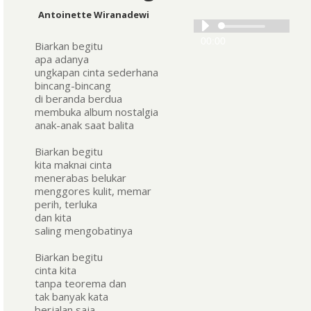
Antoinette Wiranadewi
Audio
00:00
Player
Biarkan begitu
apa adanya
ungkapan cinta sederhana
bincang-bincang
di beranda berdua
membuka album nostalgia
anak-anak saat balita
Biarkan begitu
kita maknai cinta
menerabas belukar
menggores kulit, memar
perih, terluka
dan kita
saling mengobatinya
Biarkan begitu
cinta kita
tanpa teorema dan
tak banyak kata
berjalan saja