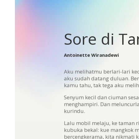
Sore di Ta
Antoinette Wiranadewi
Aku melihatmu berlari-lari ke
aku sudah datang duluan. Berul
kamu tahu, tak tega aku meli
Senyum kecil dan ciuman sesaa
menghampiri. Dan meluncurlah
kurindu.
Lalu mobil melaju, ke taman r
kubuka bekal: kue mangkok 
bercengkerama, kita nikmati k